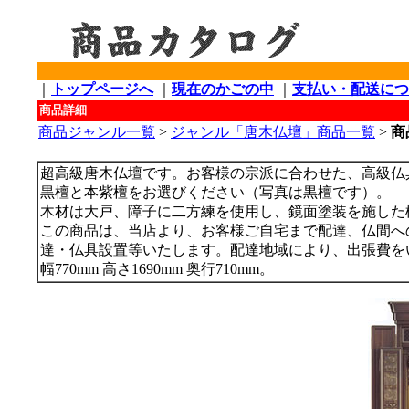
｜
トップページへ
｜
現在のかごの中
｜
支払い・配送につ
商品詳細
商品ジャンル一覧
>
ジャンル「唐木仏壇」商品一覧
>
商
超高級唐木仏壇です。お客様の宗派に合わせた、高級仏
黒檀と本紫檀をお選びください（写真は黒檀です）。
木材は大戸、障子に二方練を使用し、鏡面塗装を施した
この商品は、当店より、お客様ご自宅まで配達、仏間へ
達・仏具設置等いたします。配達地域により、出張費を
幅770mm 高さ1690mm 奥行710mm。