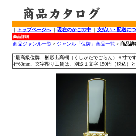
｜
トップページへ
｜
現在のかごの中
｜
支払い・配送につ
商品詳細
商品ジャンル一覧
>
ジャンル「位牌」商品一覧
>
商品詳
"最高級位牌、櫛形出高欄（くしがたでごらん）６寸です（写真は
行63mm。文字彫り工賃は、別途１文字 150円（税込）